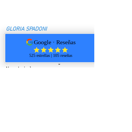
GLORIA SPADONI
Membro Ufficiale dell'Albo dei
Fisioterapisti dell'
Isole Canarie
Laureato in Fisioterapia
(Riabilitazione Traumatologica e
Neurologica)
Laureata in Terapia Manuale Osteopatica
(Scuola Osteopatica IITM)
Laureato in Tecnico di
Neurofisiopatologia
Laureato in Scienze Motorie
Specializzato in macchine per Pilates
Specializzato in Pilates a terra
Specializzato in Pilates Terapeutico
Specializzato in Riequilibrio Posturale